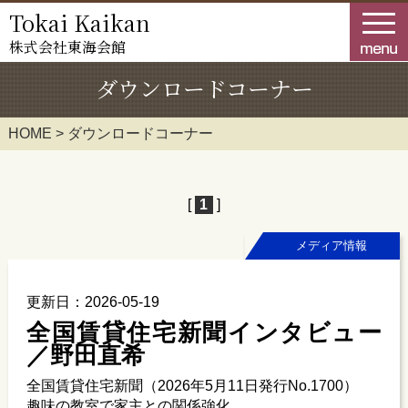
Tokai Kaikan
株式会社
東海会館
HOME
ダウンロードコーナー
業務案内
HOME
>
ダウンロードコーナー
物件情報
企業情報
[
1
]
お知らせ
メディア情報
採用情報
更新日：2026-05-19
お問合せ
全国賃貸住宅新聞インタビュー
／野田直希
ダウンロードコーナー
全国賃貸住宅新聞（2026年5月11日発行No.1700）
趣味の教室で家主との関係強化