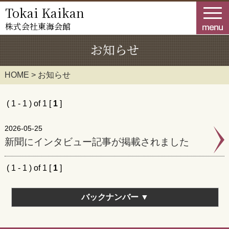
Tokai Kaikan
株式会社
東海会館
HOME
お知らせ
業務案内
HOME
>
お知らせ
物件情報
企業情報
( 1 - 1 ) of 1 [
1
]
お知らせ
2026-05-25
新聞にインタビュー記事が掲載されました
採用情報
( 1 - 1 ) of 1 [
1
]
お問合せ
バックナンバー
▼
ダウンロードコーナー